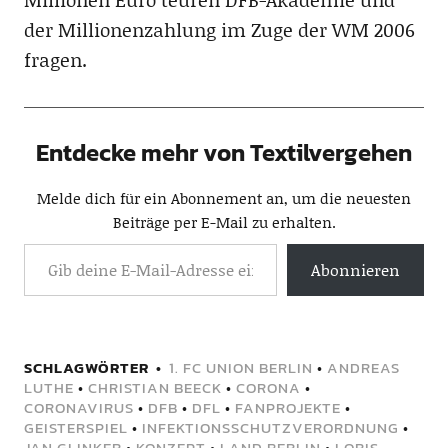
der Millionenzahlung im Zuge der WM 2006
fragen.
Entdecke mehr von Textilvergehen
Melde dich für ein Abonnement an, um die neuesten
Beiträge per E-Mail zu erhalten.
Abonnieren
SCHLAGWÖRTER
1. FC UNION BERLIN
•
ANDREAS
LUTHE
•
CHRISTIAN BEECK
•
CORONA
•
CORONAVIRUS
•
DFB
•
DFL
•
FANPROJEKTE
•
GEISTERSPIEL
•
INFEKTIONSSCHUTZVERORDNUNG
•
JAN GLINKER
•
KONZEPT
•
LAND BERLIN
•
LORIS