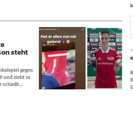
U
te
son steht
K
okalspiel gegen
B
0 und zieht in
er schießt…
(