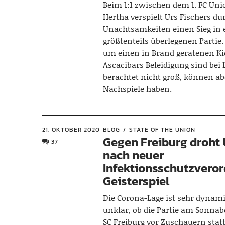
Beim 1:1 zwischen dem 1. FC Uni
Hertha verspielt Urs Fischers du
Unachtsamkeiten einen Sieg in 
größtenteils überlegenen Partie.
um einen in Brand geratenen K
Ascacibars Beleidigung sind bei 
berachtet nicht groß, können ab
Nachspiele haben.
21. OKTOBER 2020
BLOG
STATE OF THE UNION
Gegen Freiburg droht
37
nach neuer
Infektionsschutzvero
Geisterspiel
Die Corona-Lage ist sehr dynami
unklar, ob die Partie am Sonna
SC Freiburg vor Zuschauern stat