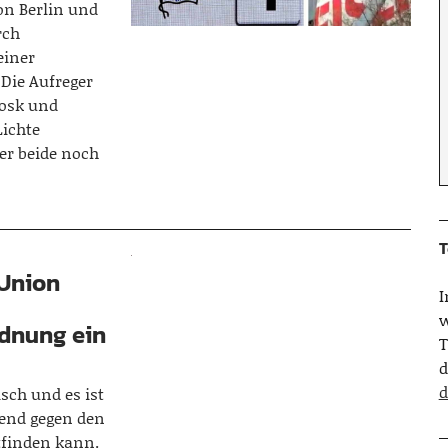
on Berlin und
rch
einer
 Die Aufreger
iosk und
Lichte
er beide noch
T
 Union
w
rdnung ein
T
d
d
sch und es ist
bend gegen den
tfinden kann.