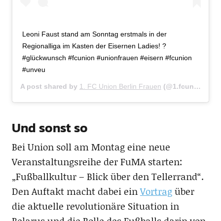
Leoni Faust stand am Sonntag erstmals in der
Regionalliga im Kasten der Eisernen Ladies! ?
#glückwunsch #fcunion #unionfrauen #eisern #fcunion
#unveu
A post shared by
1. FC Union Berlin Frauen
(@1.fcunionberlinfrauen) on
Und sonst so
Bei Union soll am Montag eine neue
Veranstaltungsreihe der FuMA starten:
„Fußballkultur – Blick über den Tellerrand“.
Den Auftakt macht dabei ein
Vortrag
über
die aktuelle revolutionäre Situation in
Belarus und die Rolle des Fußballs darin von