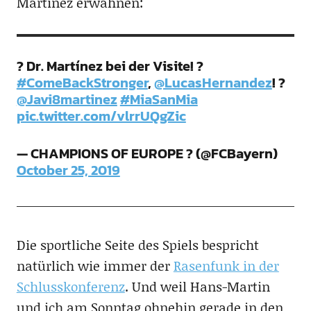
Martinez erwähnen:
? Dr. Martínez bei der Visite! ?
#ComeBackStronger
,
@LucasHernandez
! ?
@Javi8martinez
#MiaSanMia
pic.twitter.com/vlrrUQgZic
— CHAMPIONS OF EUROPE ? (@FCBayern)
October 25, 2019
Die sportliche Seite des Spiels bespricht
natürlich wie immer der
Rasenfunk in der
Schlusskonferenz
. Und weil Hans-Martin
und ich am Sonntag ohnehin gerade in den