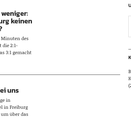
U
 weniger:
urg keinen
?
n Minuten des
 die 2:1-
as 3:1 gemacht
K
B
(
ei uns
ge in
 in Freiburg
, um über das