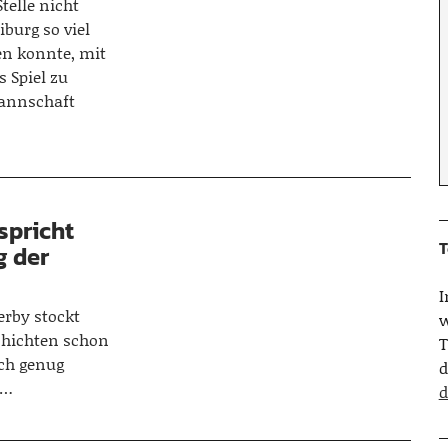
telle nicht
burg so viel
en konnte, mit
 Spiel zu
Mannschaft
rspricht
T
g der
erby stockt
w
schichten schon
T
ach genug
d
t…
d