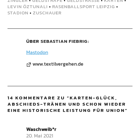
ZINGLER
•
GELDSTRAFE
•
GELDSTRASSE
•
KARTEN
•
LEVIN ÖZTUNALI
•
RASENBALLSPORT LEIPZIG
•
STADION
•
ZUSCHAUER
ÜBER
SEBASTIAN FIEBRIG
Mastodon
www.textilvergehen.de
14 KOMMENTARE ZU “
KARTEN-GLÜCK,
ABSCHIEDS-TRÄNEN UND SCHON WIEDER
EINE HISTORISCHE LEISTUNG FÜR UNION
”
Waschweib*r
20. Mai 2021