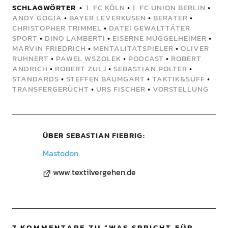
SCHLAGWÖRTER
1. FC KÖLN
•
1. FC UNION BERLIN
•
ANDY GOGIA
•
BAYER LEVERKUSEN
•
BERATER
•
CHRISTOPHER TRIMMEL
•
DATEI GEWALTTÄTER
SPORT
•
DINO LAMBERTI
•
EISERNE MÜGGELHEIMER
•
MARVIN FRIEDRICH
•
MENTALITÄTSPIELER
•
OLIVER
RUHNERT
•
PAWEL WSZOLEK
•
PODCAST
•
ROBERT
ANDRICH
•
ROBERT ZULJ
•
SEBASTIAN POLTER
•
STANDARDS
•
STEFFEN BAUMGART
•
TAKTIK&SUFF
•
TRANSFERGERÜCHT
•
URS FISCHER
•
VORSTELLUNG
ÜBER
SEBASTIAN FIEBRIG
Mastodon
www.textilvergehen.de
7 KOMMENTARE ZU “
WAS SPRICHT FÜR