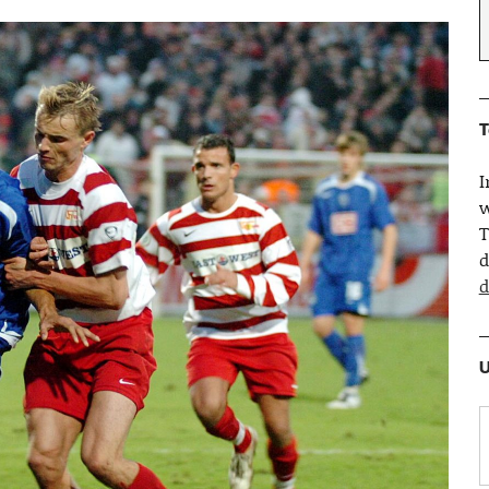
T
w
T
d
d
U