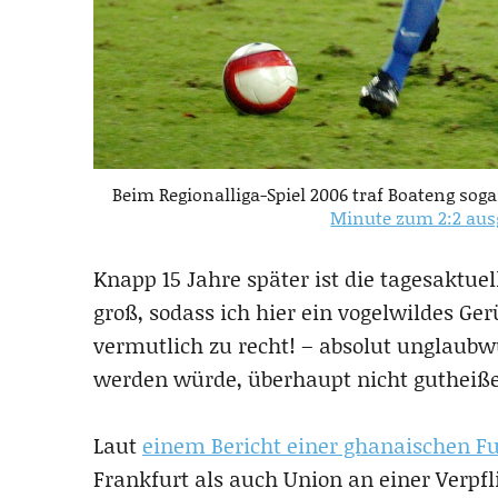
Beim Regionalliga-Spiel 2006 traf Boateng sog
Minute zum 2:2 aus
Knapp 15 Jahre später ist die tagesaktue
groß, sodass ich hier ein vogelwildes Ger
vermutlich zu recht! – absolut unglaubwür
werden würde, überhaupt nicht gutheiß
Laut
einem Bericht einer ghanaischen F
Frankfurt als auch Union an einer Verpfl