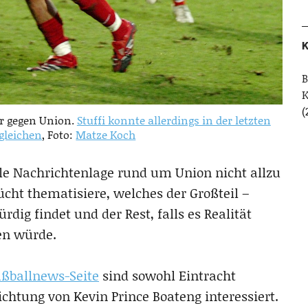
K
B
(
ar gegen Union.
Stuffi konnte allerdings in der letzten
gleichen
, Foto:
Matze Koch
lle Nachrichtenlage rund um Union nicht allzu
ücht thematisiere, welches der Großteil –
dig findet und der Rest, falls es Realität
en würde.
ußballnews-Seite
sind sowohl Eintracht
ichtung von Kevin Prince Boateng interessiert.