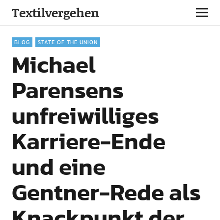
Textilvergehen
BLOG
STATE OF THE UNION
Michael
Parensens
unfreiwilliges
Karriere-Ende
und eine
Gentner-Rede als
Knackpunkt der