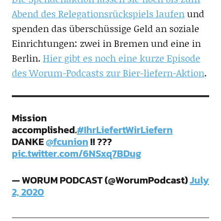
Abend des Relegationsrückspiels laufen
und
spenden das überschüssige Geld an soziale
Einrichtungen: zwei in Bremen und eine in
Berlin.
Hier gibt es noch eine kurze Episode
des Worum-Podcasts zur Bier-liefern-Aktion
.
Mission
accomplished.
#IhrLiefertWirLiefern
DANKE
@fcunion
!! ???
pic.twitter.com/6NSxq7BDug
— WORUM PODCAST (@WorumPodcast)
July
2, 2020