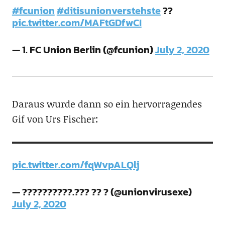
#fcunion
#ditisunionverstehste
??
pic.twitter.com/MAFtGDfwCI
— 1. FC Union Berlin (@fcunion)
July 2, 2020
Daraus wurde dann so ein hervorragendes
Gif von Urs Fischer:
pic.twitter.com/fqWvpALQlj
— ??????????.??? ?? ? (@unionvirusexe)
July 2, 2020