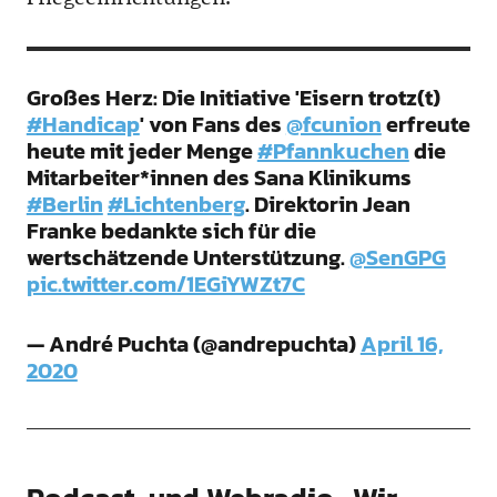
Großes Herz: Die Initiative 'Eisern trotz(t)
#Handicap
' von Fans des
@fcunion
erfreute
heute mit jeder Menge
#Pfannkuchen
die
Mitarbeiter*innen des Sana Klinikums
#Berlin
#Lichtenberg
. Direktorin Jean
Franke bedankte sich für die
wertschätzende Unterstützung.
@SenGPG
pic.twitter.com/1EGiYWZt7C
— André Puchta (@andrepuchta)
April 16,
2020