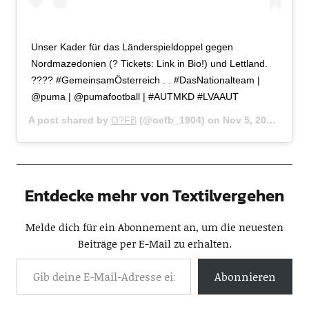
Unser Kader für das Länderspieldoppel gegen
Nordmazedonien (? Tickets: Link in Bio!) und Lettland.
???? #GemeinsamÖsterreich . . #DasNationalteam |
@puma | @pumafootball | #AUTMKD #LVAAUT
A post shared by
O?FB
(@oefb_1904) on
Nov 5, 2019 at 2:31am PST
Entdecke mehr von Textilvergehen
Melde dich für ein Abonnement an, um die neuesten
Beiträge per E-Mail zu erhalten.
Abonnieren