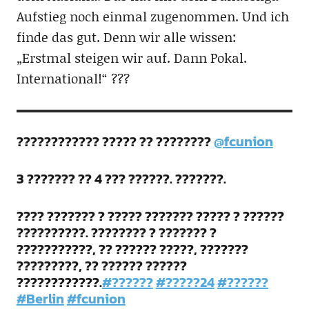
Aufstieg noch einmal zugenommen. Und ich
finde das gut. Denn wir alle wissen:
„Erstmal steigen wir auf. Dann Pokal.
International!“ ???
???????????? ????? ?? ????????
@fcunion
3 ??????? ?? 4 ??? ??????. ???????.
???? ??????? ? ????? ??????? ????? ? ??????
??????????. ???????? ? ??????? ?
???????????, ?? ?????? ?????, ???????
?????????, ?? ?????? ??????
????????????.
#??????
#?????24
#??????
#Berlin
#fcunion