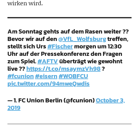
wirken wird.
Am Sonntag gehts auf dem Rasen weiter ??
Bevor wir auf den
@VfL_Wolfsburg
treffen,
stellt sich Urs
#Fischer
morgen um 12:30
Uhr auf der Pressekonferenz den Fragen
zum Spiel.
#AFTV
überträgt wie gewohnt
live ??
https://t.co/msaymzVh98
?
#fcunion
#eisern
#WOBFCU
pic.twitter.com/94mweQwdis
— 1. FC Union Berlin (@fcunion)
October 3,
2019