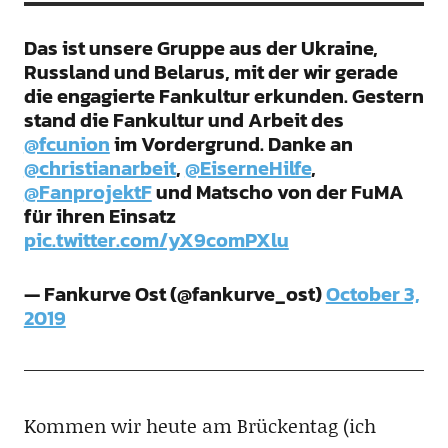
Das ist unsere Gruppe aus der Ukraine,
Russland und Belarus, mit der wir gerade
die engagierte Fankultur erkunden. Gestern
stand die Fankultur und Arbeit des
@fcunion
im Vordergrund. Danke an
@christianarbeit
,
@EiserneHilfe
,
@FanprojektF
und Matscho von der FuMA
für ihren Einsatz
pic.twitter.com/yX9comPXlu
— Fankurve Ost (@fankurve_ost)
October 3,
2019
Kommen wir heute am Brückentag (ich