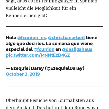
sagt, dass es im Trainingslager in Spanien
vielleicht die Möglichkeit für ein
Kennenlernen gibt:
Hola
@fcunion_es
.
@christianarbeit
tiene
algo que decirles. La semana que viene,
especial del
@fcunion
en
@dasligahaus
pic.twitter.com/MNNtEzD4GZ
— Ezequiel Daray (@EzequielDaray)
October 3, 2019
Überhaupt Besuche von Journalisten aus
dem Ausland. Das hat mit dem Bundesliga-