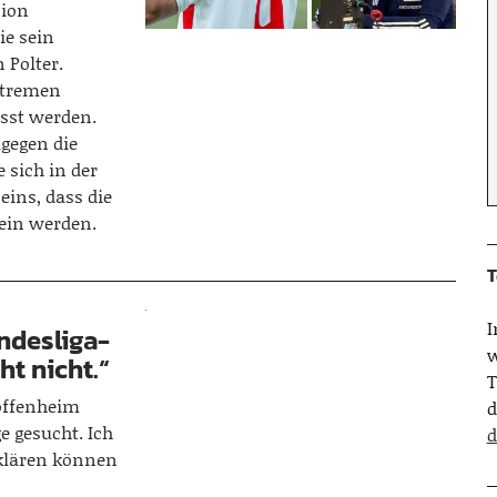
nion
ie sein
 Polter.
xtremen
isst werden.
agegen die
 sich in der
ins, dass die
sein werden.
T
undesliga-
w
ht nicht.“
T
offenheim
d
e gesucht. Ich
d
rklären können