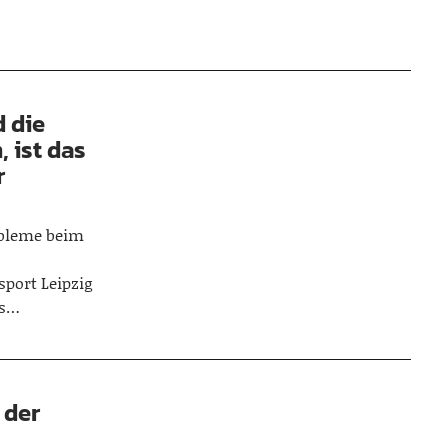
 die
, ist das
r
obleme beim
sport Leipzig
as…
 der