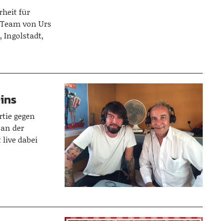
heit für
 Team von Urs
 Ingolstadt,
eins
rtie gegen
 an der
 live dabei