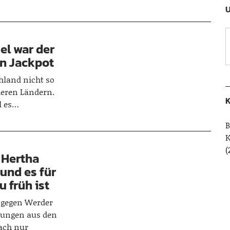
U
el war der
in Jackpot
chland nicht so
nderen Ländern.
K
l es…
B
(
 Hertha
und es für
u früh ist
2 gegen Werder
hungen aus den
fach nur