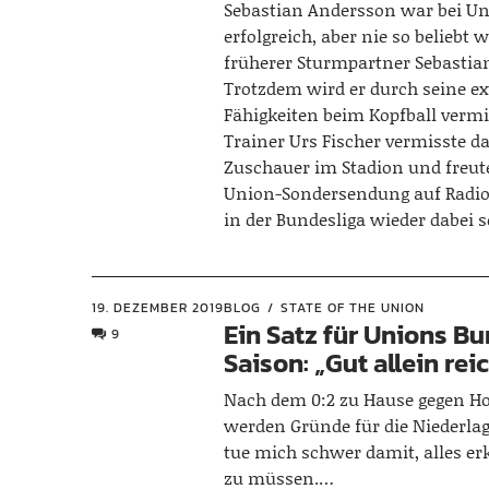
Sebastian Andersson war bei U
erfolgreich, aber nie so beliebt w
früherer Sturmpartner Sebastian
Trotzdem wird er durch seine e
Fähigkeiten beim Kopfball verm
Trainer Urs Fischer vermisste d
Zuschauer im Stadion und freute
Union-Sondersendung auf Radioe
in der Bundesliga wieder dabei 
19. DEZEMBER 2019
BLOG
STATE OF THE UNION
Ein Satz für Unions B
9
Saison: „Gut allein reic
Nach dem 0:2 zu Hause gegen H
werden Gründe für die Niederlag
tue mich schwer damit, alles e
zu müssen.…