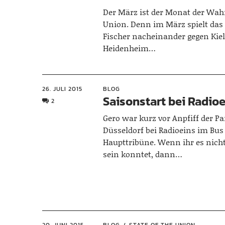
Der März ist der Monat der Wahr
Union. Denn im März spielt das
Fischer nacheinander gegen Kiel,
Heidenheim…
26. JULI 2015
BLOG
Saisonstart bei Radio
2
Gero war kurz vor Anpfiff der Pa
Düsseldorf bei Radioeins im Bus
Haupttribüne. Wenn ihr es nicht
sein konntet, dann…
20. JUNI 2015
BLOG
STATE OF THE UNION