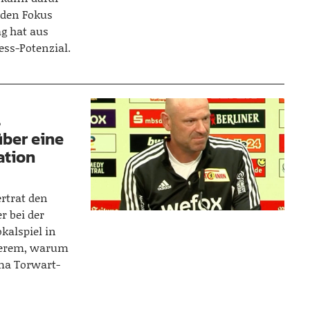
 den Fokus
g hat aus
ess-Potenzial.
s
ber eine
ation
rtrat den
r bei der
kalspiel in
nderem, warum
ma Torwart-