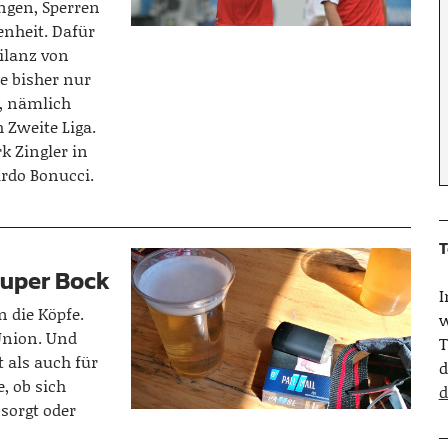
ngen, Sperren
enheit. Dafür
ilanz von
e bisher nur
, nämlich
 Zweite Liga.
k Zingler in
ardo Bonucci.
T
 Super Bock
n die Köpfe.
w
 Union. Und
T
 als auch für
d
, ob sich
d
sorgt oder