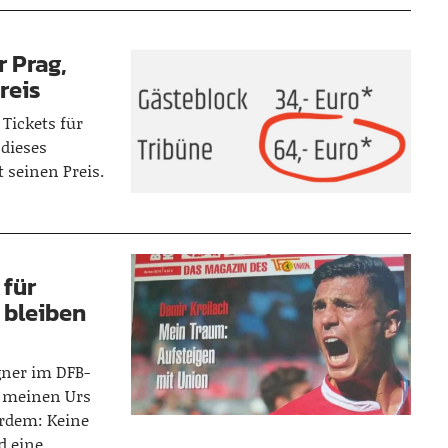
r Prag,
reis
Tickets für
 dieses
seinen Preis.
 für
 bleiben
gner im DFB-
t, meinen Urs
erdem: Keine
d eine