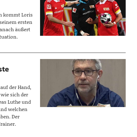
h kommt Loris
 seinem ersten
Danach äußert
tuation.
ste
 auf der Hand,
wie sich der
eas Luthe und
 und welchen
aben. Der
rainer.