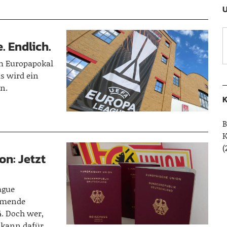
U
. Endlich.
im Europapokal
s wird ein
n.
K
B
(
on: Jetzt
ague
ommende
4. Doch wer,
, kann dafür