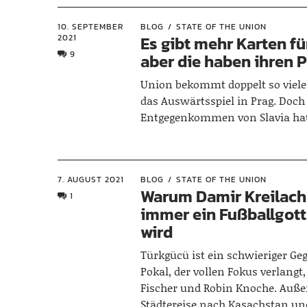
10. SEPTEMBER
BLOG
STATE OF THE UNION
2021
Es gibt mehr Karten fü
9
aber die haben ihren P
Union bekommt doppelt so viele 
das Auswärtsspiel in Prag. Doch
Entgegenkommen von Slavia hat 
7. AUGUST 2021
BLOG
STATE OF THE UNION
Warum Damir Kreilach
1
immer ein Fußballgott
wird
Türkgücü ist ein schwieriger Ge
Pokal, der vollen Fokus verlang
Fischer und Robin Knoche. Auß
Städtereise nach Kasachstan un