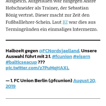
Ausgleich. Aufgefallen war hingegen André
Hofschneider als Trainer, der Sebastian
Bönig vertrat. Dieser macht zur Zeit den
Fußballlehrer-Schein. Laut
BZ
war dies aus
Termingründen ein einmaliges Intermezzo.
Halbzeit gegen
@FCNordsjaelland
. Unsere
Auswahl führt mit 2:1.
#fcunion
#eisern
#balticseacup
???
pic.twitter.com/z7PuMqHAXL
— 1. FC Union Berlin (@fcunion)
August 20,
2019