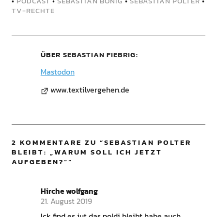
•
PODCAST
•
SEBASTIAN BÖNIG
•
SEBASTIAN POLTER
•
TV-RECHTE
ÜBER
SEBASTIAN FIEBRIG
Mastodon
www.textilvergehen.de
2 KOMMENTARE ZU “
SEBASTIAN POLTER
BLEIBT: „WARUM SOLL ICH JETZT
AUFGEBEN?“
”
Hirche wolfgang
21. August 2019
Ick find es jut das poldi bleibt habe auch