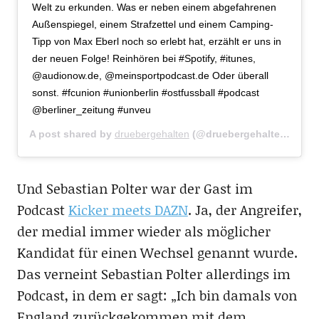
Welt zu erkunden. Was er neben einem abgefahrenen
Außenspiegel, einem Strafzettel und einem Camping-
Tipp von Max Eberl noch so erlebt hat, erzählt er uns in
der neuen Folge! Reinhören bei #Spotify, #itunes,
@audionow.de, @meinsportpodcast.de Oder überall
sonst. #fcunion #unionberlin #ostfussball #podcast
@berliner_zeitung #unveu
A post shared by
druebergehalten
(@druebergehalten) on
Au
Und Sebastian Polter war der Gast im
Podcast
Kicker meets DAZN
. Ja, der Angreifer,
der medial immer wieder als möglicher
Kandidat für einen Wechsel genannt wurde.
Das verneint Sebastian Polter allerdings im
Podcast, in dem er sagt: „Ich bin damals von
England zurückgekommen mit dem