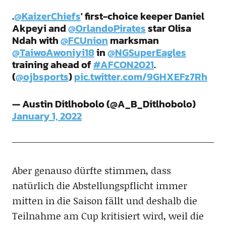
.
@KaizerChiefs
' first-choice keeper Daniel
Akpeyi and
@OrlandoPirates
star Olisa
Ndah with
@FCUnion
marksman
@TaiwoAwoniyi18
in
@NGSuperEagles
training ahead of
#AFCON2021
.
(
@ojbsports
)
pic.twitter.com/9GHXEFz7Rh
— Austin Ditlhobolo (@A_B_Ditlhobolo)
January 1, 2022
Aber genauso dürfte stimmen, dass
natürlich die Abstellungspflicht immer
mitten in die Saison fällt und deshalb die
Teilnahme am Cup kritisiert wird, weil die