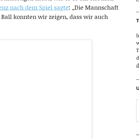
renz nach dem Spiel sagte
: „Die Mannschaft
 Ball konnten wir zeigen, dass wir auch
T
w
T
d
d
U