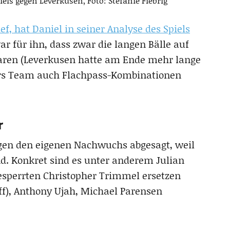
iels gegen Leverkusen, Foto: Stefanie Fiebrig
ef, hat Daniel in seiner Analyse des Spiels
war für ihn, dass zwar die langen Bälle auf
waren (Leverkusen hatte am Ende mehr lange
chers Team auch Flachpass-Kombinationen
r
gegen den eigenen Nachwuchs abgesagt, weil
nd. Konkret sind es unter anderem Julian
esperrten Christopher Trimmel ersetzen
ff), Anthony Ujah, Michael Parensen