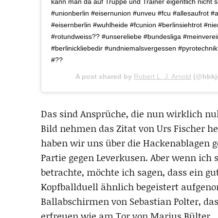
kann man da auf Truppe und Trainer eigentlich nicht se
#unionberlin #eisernunion #unveu #fcu #allesaufrot #a
#eisernberlin #wuhlheide #fcunion #berlinsiehtrot #ni
#rotundweiss?? #unsereliebe #bundesliga #meinverei
#berlinickliebedir #undniemalsvergessen #pyrotechniki
#??
A post shared by
Robert L. J. Arnold
(@hbkj
Das sind Ansprüche, die nun wirklich nu
Bild nehmen das Zitat von Urs Fischer h
haben wir uns über die Hackenablagen g
Partie gegen Leverkusen. Aber wenn ich 
betrachte, möchte ich sagen, dass ein gu
Kopfballduell ähnlich begeistert aufge
Ballabschirmen von Sebastian Polter, da
erfreuen wie am Tor von Marius Bülter.