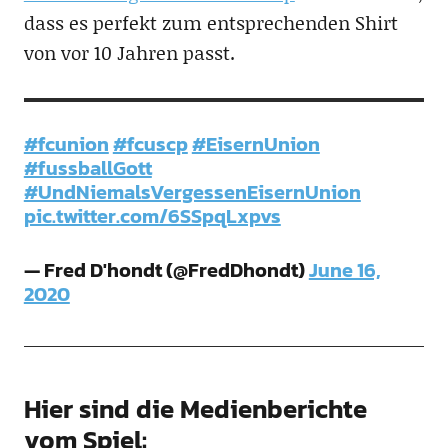
dass es perfekt zum entsprechenden Shirt
von vor 10 Jahren passt.
#fcunion
#fcuscp
#EisernUnion
#fussballGott
#UndNiemalsVergessenEisernUnion
pic.twitter.com/6SSpqLxpvs
— Fred D'hondt (@FredDhondt)
June 16,
2020
Hier sind die Medienberichte
vom Spiel: