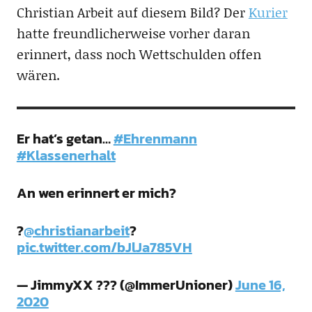
Christian Arbeit auf diesem Bild? Der
Kurier
hatte freundlicherweise vorher daran
erinnert, dass noch Wettschulden offen
wären.
Er hat’s getan…
#Ehrenmann
#Klassenerhalt
An wen erinnert er mich?
?
@christianarbeit
?
pic.twitter.com/bJlJa785VH
— JimmyXX ??? (@ImmerUnioner)
June 16,
2020