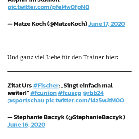
pic.twitter.com/pfeMw0fpN0
— Matze Koch (@MatzeKoch)
June 17, 2020
Und ganz viel Liebe für den Trainer hier:
Zitat Urs
#Fischer
: „Singt einfach mal
weiter!“
#fcunion
#fcuscp
@rbb24
@sportschau
pic.twitter.com/i4z5wJtM0O
— Stephanie Baczyk (@StephanieBaczyk)
June 16, 2020