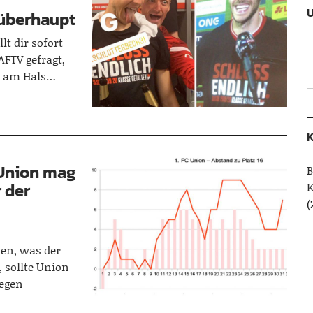
U
 überhaupt
t dir sofort
AFTV gefragt,
er am Hals…
K
 Union mag
B
r der
(
h
sen, was der
, sollte Union
gegen