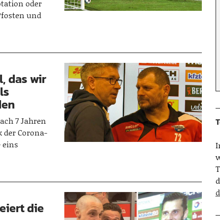
otation oder
Pfosten und
, das wir
ls
den
ach 7 Jahren
T
k der Corona-
 eins
w
T
d
d
eiert die