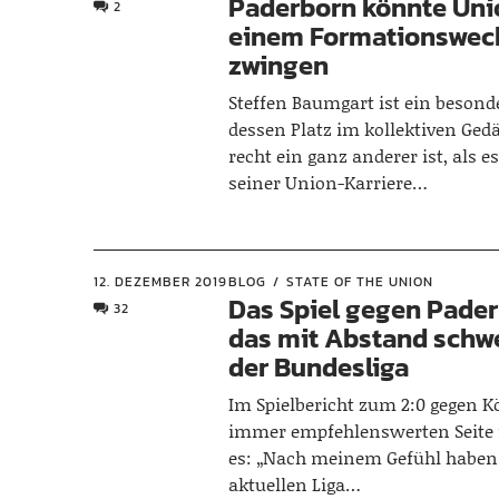
Paderborn könnte Uni
2
einem Formationswec
zwingen
Steffen Baumgart ist ein besond
dessen Platz im kollektiven Ged
recht ein ganz anderer ist, als e
seiner Union-Karriere…
12. DEZEMBER 2019
BLOG
STATE OF THE UNION
Das Spiel gegen Pader
32
das mit Abstand schwe
der Bundesliga
Im Spielbericht zum 2:0 gegen K
immer empfehlenswerten Seite f
es: „Nach meinem Gefühl haben 
aktuellen Liga…