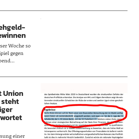
sehgeld-
gewinnen
ieser Woche so
Spiel gegen
Abend…
t Union
 steht
iger
rwortet
sung einer