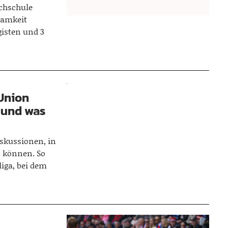
chschule
ksamkeit
gisten und 3
 Union
 und was
iskussionen, in
 können. So
iga, bei dem