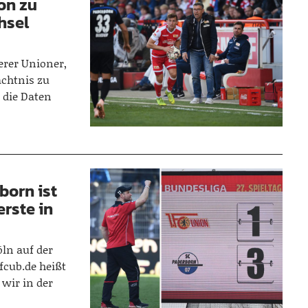
on zu
hsel
erer Unioner,
ächtnis zu
s die Daten
born ist
rste in
öln auf der
cub.de heißt
wir in der