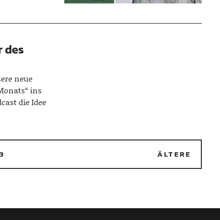
r des
ere neue
Monats“ ins
cast die Idee
3
ÄLTERE