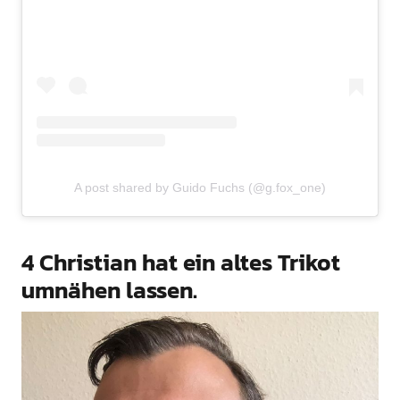
A post shared by Guido Fuchs (@g.fox_one)
4 Christian hat ein altes Trikot
umnähen lassen.