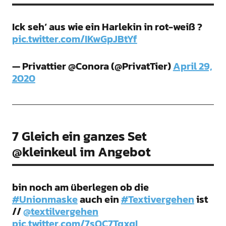
Ick seh‘ aus wie ein Harlekin in rot-weiß ?
pic.twitter.com/IKwGpJBtYf
— Privattier @Conora (@PrivatTier)
April 29,
2020
7 Gleich ein ganzes Set
@kleinkeul im Angebot
bin noch am überlegen ob die
#Unionmaske
auch ein
#Textivergehen
ist
//
@textilvergehen
pic.twitter.com/7sQC7TqxqI