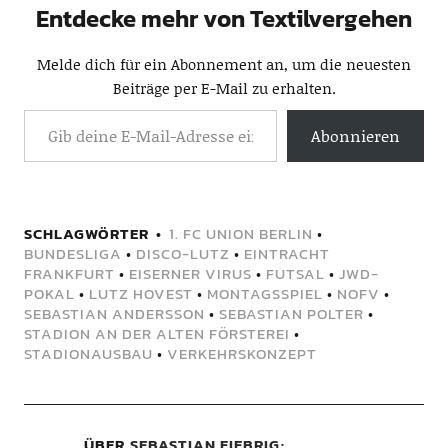
Entdecke mehr von Textilvergehen
Melde dich für ein Abonnement an, um die neuesten
Beiträge per E-Mail zu erhalten.
Abonnieren
SCHLAGWÖRTER
1. FC UNION BERLIN
•
BUNDESLIGA
•
DISCO-LUTZ
•
EINTRACHT
FRANKFURT
•
EISERNER VIRUS
•
FUTSAL
•
JWD-
POKAL
•
LUTZ HOVEST
•
MONTAGSSPIEL
•
NOFV
•
SEBASTIAN ANDERSSON
•
SEBASTIAN POLTER
•
STADION AN DER ALTEN FÖRSTEREI
•
STADIONAUSBAU
•
VERKEHRSKONZEPT
ÜBER
SEBASTIAN FIEBRIG