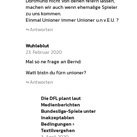
Dortmund nicht von denen feiern lassen,
machen wir auch wenn ehemalige Spieler
zu uns kommen.
Einmal Unioner immer Unioner u.n.v.E.U. ?
Antworten
Wuhleblut
23. Februar 2020
Mal so ne frage an Bernd:
Watt bistn du fürn unioner?
Antworten
Die DFL plant laut
Medienberichten
Bundesliga-Spiele unter
inakzeptablen
Bedingungen ›
Textilvergehen
3. April 2020