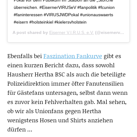
Pokal vor dem Publikum im Stadion an die „Störche“
überreichen. #EisernerVIRUSeV #fanpolitik #fcunion
#faninteressen #VIRUSJWDPokal #unionauswaerts
#eisern #holsteinkiel #kielersvholstein
A post shared by
Eiserner V.I.R.U.S. e.V.
(@eisernerv.i.r.u.s.e.v.2001) on
Ebenfalls bei
Faszination Fankurve
gibt es
einen kurzen Bericht dazu, dass sowohl
Hausherr Hertha BSC als auch die beteiligte
Polizeidirektion immer öfter Fanutensilien
für Gästefans untersagen, selbst dann wenn
es zuvor kein Fehlverhalten gab. Mal sehen,
ob wir als Unionfans gegen Hertha
wenigstens Hosen und Shirts anziehen
dürfen …