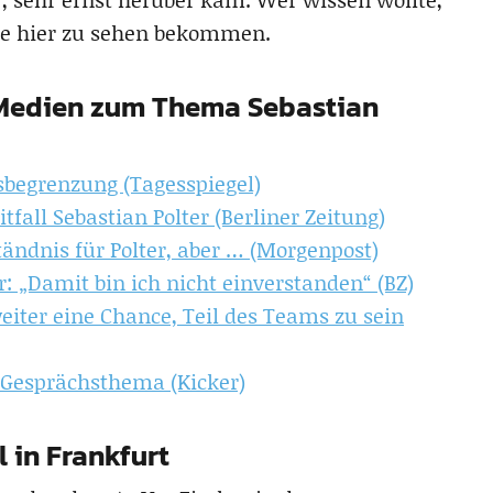
 sie hier zu sehen bekommen.
r Medien zum Thema Sebastian
begrenzung (Tagesspiegel)
tfall Sebastian Polter (Berliner Zeitung)
tändnis für Polter, aber … (Morgenpost)
r: „Damit bin ich nicht einverstanden“ (BZ)
weiter eine Chance, Teil des Teams zu sein
r Gesprächsthema (Kicker)
 in Frankfurt