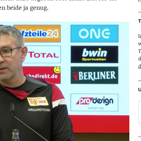
n beide ja genug.
T
w
T
d
d
U