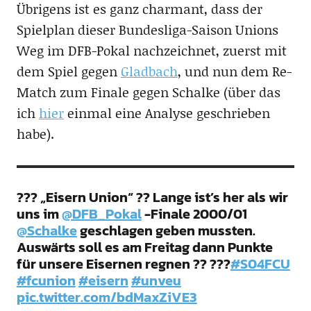
Übrigens ist es ganz charmant, dass der
Spielplan dieser Bundesliga-Saison Unions
Weg im DFB-Pokal nachzeichnet, zuerst mit
dem Spiel gegen
Gladbach
, und nun dem Re-
Match zum Finale gegen Schalke (über das
ich
hier
einmal eine Analyse geschrieben
habe).
??? „Eisern Union“ ?? Lange ist’s her als wir
uns im
@DFB_Pokal
-Finale 2000/01
@Schalke
geschlagen geben mussten.
Auswärts soll es am Freitag dann Punkte
für unsere Eisernen regnen ?? ???
#S04FCU
#fcunion
#eisern
#unveu
pic.twitter.com/bdMaxZiVE3