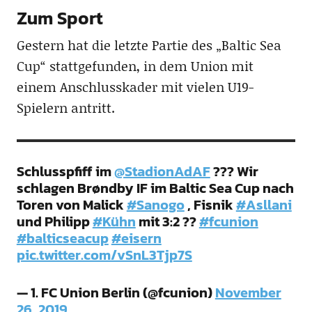
Zum Sport
Gestern hat die letzte Partie des „Baltic Sea
Cup“ stattgefunden, in dem Union mit
einem Anschlusskader mit vielen U19-
Spielern antritt.
Schlusspfiff im
@StadionAdAF
??? Wir
schlagen Brøndby IF im Baltic Sea Cup nach
Toren von Malick
#Sanogo
, Fisnik
#Asllani
und Philipp
#Kühn
mit 3:2 ??
#fcunion
#balticseacup
#eisern
pic.twitter.com/vSnL3Tjp7S
— 1. FC Union Berlin (@fcunion)
November
26, 2019