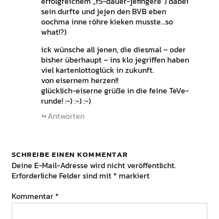
erfolgreichem „f5-dauer-jefingere“) dabei
sein durfte und jejen den BVB eben
oochma inne röhre kieken musste…so
what!?)
ick wünsche all jenen, die diesmal – oder
bisher überhaupt – ins klo jegriffen haben
viel kartenlottoglück in zukunft.
von eisernem herzen!!
glücklich-eiserne grüße in die feine TeVe-
runde! :-) :-) :-)
Antworten
SCHREIBE EINEN KOMMENTAR
Deine E-Mail-Adresse wird nicht veröffentlicht.
Erforderliche Felder sind mit
*
markiert
Kommentar
*