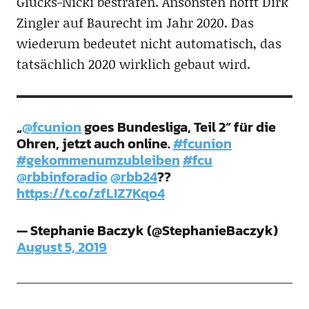
Glücks-Nicki bestrafen. Ansonsten hofft Dirk
Zingler auf Baurecht im Jahr 2020. Das
wiederum bedeutet nicht automatisch, das
tatsächlich 2020 wirklich gebaut wird.
„
@fcunion
goes Bundesliga, Teil 2“ für die
Ohren, jetzt auch online.
#fcunion
#gekommenumzubleiben
#fcu
@rbbinforadio
@rbb24
??
https://t.co/zfLIZ7Kqo4
— Stephanie Baczyk (@StephanieBaczyk)
August 5, 2019