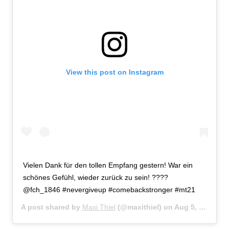
View this post on Instagram
Vielen Dank für den tollen Empfang gestern! War ein
schönes Gefühl, wieder zurück zu sein! ????
@fch_1846 #nevergiveup #comebackstronger #mt21
A post shared by
Maxi Thiel
(@maxithiel) on
Aug 5, 2019 at 10:21am PDT