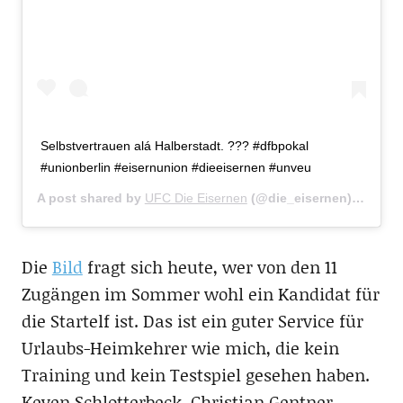
Selbstvertrauen alá Halberstadt. ??? #dfbpokal
#unionberlin #eisernunion #dieeisernen #unveu
A post shared by
UFC Die Eisernen
(@die_eisernen) on
Aug 
Die
Bild
fragt sich heute, wer von den 11
Zugängen im Sommer wohl ein Kandidat für
die Startelf ist. Das ist ein guter Service für
Urlaubs-Heimkehrer wie mich, die kein
Training und kein Testspiel gesehen haben.
Keven Schlotterbeck, Christian Gentner,