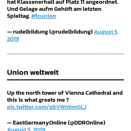
hat Klassenerhalt auf Platz 11 angeordnet.
Und Gelage aufm Gehöft am letzten
Spieltag.
#fcunion
— rudelbildung (@rudelbildung)
August 5,
2019
Union weltweit
Up the north tower of Vienna Cathedral and
this is what greets me ?
pic.twitter.com/g8VWn6mGLJ
— EastGermanyOnline (@DDROnline)
August 5, 2019