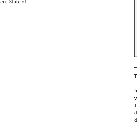
den „State of…
T
w
T
d
d