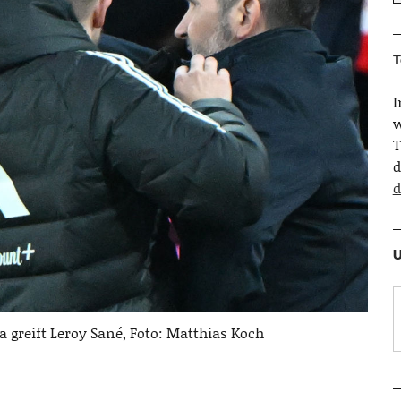
T
w
T
d
d
U
ca greift Leroy Sané, Foto: Matthias Koch