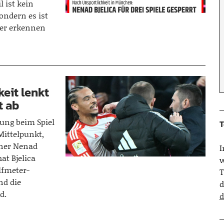
l ist kein
ondern es ist
ter erkennen
keit lenkt
t ab
tung beim Spiel
T
Mittelpunkt,
iner Nenad
at Bjelica
w
lfmeter-
T
nd die
d
d.
d