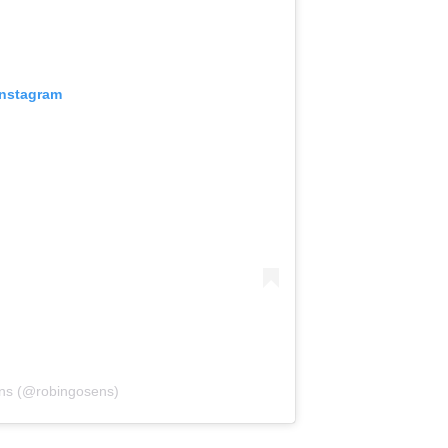
Instagram
ens (@robingosens)