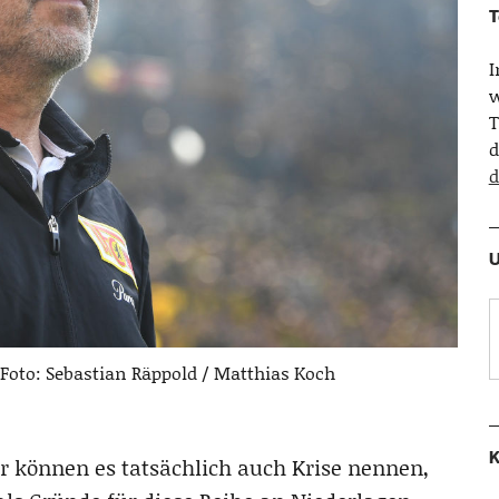
T
w
T
d
d
U
 Foto: Sebastian Räppold / Matthias Koch
K
ir können es tatsächlich auch Krise nennen,