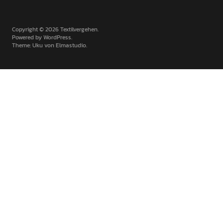
Copyright © 2026 Textilvergehen
Powered by
WordPress
Theme: Uku von
Elmastudio