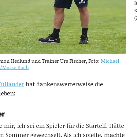
B
(
Simon Hedlund und Trainer Urs Fischer, Foto:
Michael
/Matze Koch
Jullander
hat dankenswerterweise die
ieben:
er
mir, ich sei ein Spieler für die Startelf. Hätte
im Sommer gewechselt. Als ich spielte, machte