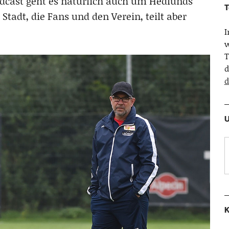
odcast geht es natürlich auch um Hedlunds
T
e Stadt, die Fans und den Verein, teilt aber
w
T
d
d
U
K