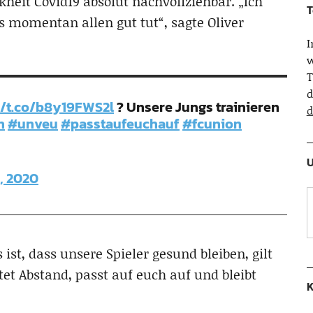
heit Covid19 absolut nachvollziehbar. „Ich
T
ns momentan allen gut tut“, sagte Oliver
w
T
d
//t.co/b8y19FWS2l
? Unsere Jungs trainieren
d
n
#unveu
#passtaufeuchauf
#fcunion
U
, 2020
ist, dass unsere Spieler gesund bleiben, gilt
et Abstand, passt auf euch auf und bleibt
K