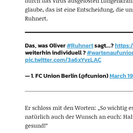
durch das Virus ausgelösten Lungenkrank
glaube, das ist eine Entscheidung, die u
Ruhnert.
Das, was Oliver
#Ruhnert
sagt….?
https:
weiterhin individuell ?
#wartenaufunio
pic.twitter.com/3a6xYvzLAC
— 1. FC Union Berlin (@fcunion)
March 19
Er schloss mit den Worten: „So wichtig es 
natürlich auch der Wunsch an euch: Halt
gesund!“