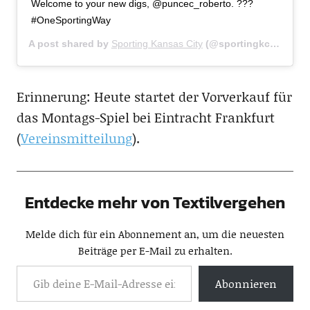
Welcome to your new digs, @puncec_roberto. ???
#OneSportingWay
A post shared by
Sporting Kansas City
(@sportingkc) on
Jan
Erinnerung: Heute startet der Vorverkauf für
das Montags-Spiel bei Eintracht Frankfurt
(
Vereinsmitteilung
).
Entdecke mehr von Textilvergehen
Melde dich für ein Abonnement an, um die neuesten
Beiträge per E-Mail zu erhalten.
Abonnieren