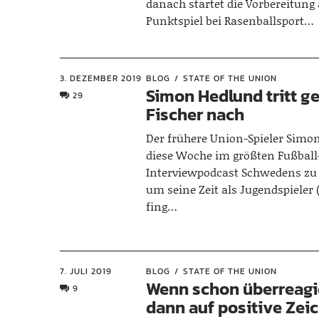
danach startet die Vorbereitung
Punktspiel bei Rasenballsport…
3. DEZEMBER 2019
BLOG
STATE OF THE UNION
Simon Hedlund tritt g
29
Fischer nach
Der frühere Union-Spieler Simon
diese Woche im größten Fußball
Interviewpodcast Schwedens zu 
um seine Zeit als Jugendspiele
fing…
7. JULI 2019
BLOG
STATE OF THE UNION
Wenn schon überreagi
9
dann auf positive Zei