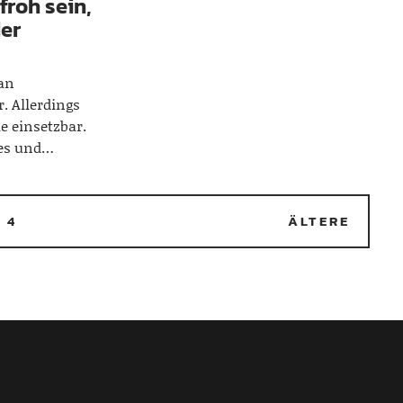
froh sein,
der
 an
. Allerdings
e einsetzbar.
ees und…
…
4
ÄLTERE