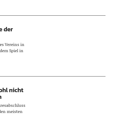
e der
es Vereins in
 dem Spiel in
hl nicht
n
hresabschluss
 den meisten