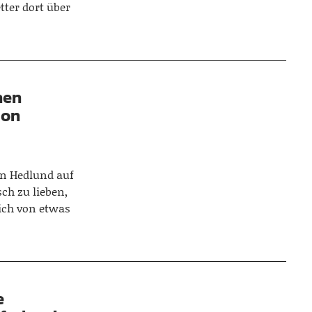
ter dort über
hen
mon
n Hedlund auf
ch zu lieben,
ich von etwas
e