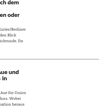
ich dem
en oder
Kurier/Berliner
den Blick
Rückrunde. Da
 Aue und
 in
 Aue für Union
luss. Wobei
tuation heraus