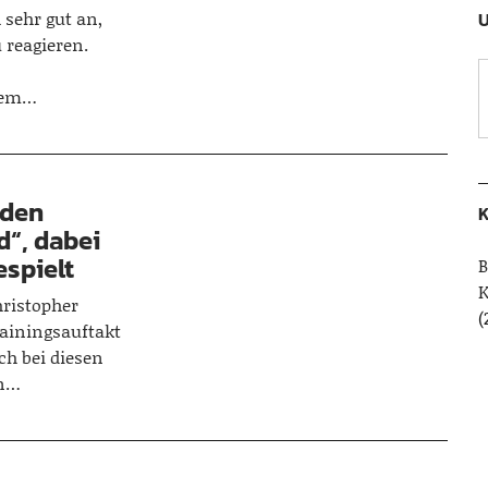
 sehr gut an,
U
 reagieren.
zdem…
 den
K
d“, dabei
espielt
B
hristopher
(
ainingsauftakt
ich bei diesen
rn…