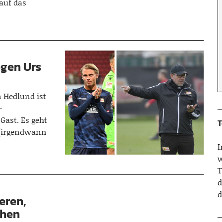
 auf das
egen Urs
 Hedlund ist
-
Gast. Es geht
T
r (irgendwann
w
T
d
d
eren,
chen