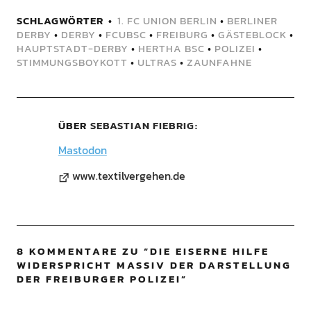
SCHLAGWÖRTER
1. FC UNION BERLIN
•
BERLINER
DERBY
•
DERBY
•
FCUBSC
•
FREIBURG
•
GÄSTEBLOCK
•
HAUPTSTADT-DERBY
•
HERTHA BSC
•
POLIZEI
•
STIMMUNGSBOYKOTT
•
ULTRAS
•
ZAUNFAHNE
ÜBER
SEBASTIAN FIEBRIG
Mastodon
www.textilvergehen.de
8 KOMMENTARE ZU “
DIE EISERNE HILFE
WIDERSPRICHT MASSIV DER DARSTELLUNG
DER FREIBURGER POLIZEI
”