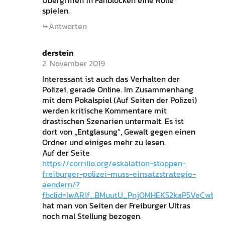
Übergriffen in Fanblöcken eine Rolle
spielen.
Antworten
derstein
2. November 2019
Interessant ist auch das Verhalten der
Polizei, gerade Online. Im Zusammenhang
mit dem Pokalspiel (Auf Seiten der Polizei)
werden kritische Kommentare mit
drastischen Szenarien untermalt. Es ist
dort von „Entglasung“, Gewalt gegen einen
Ordner und einiges mehr zu lesen.
Auf der Seite
https://corrillo.org/eskalation-stoppen-
freiburger-polizei-muss-einsatzstrategie-
aendern/?
fbclid=IwAR1f_BMuutU_PnjOMHEK52kaP5VeCwbHz
hat man von Seiten der Freiburger Ultras
noch mal Stellung bezogen.