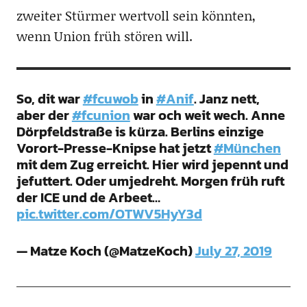
zweiter Stürmer wertvoll sein könnten,
wenn Union früh stören will.
So, dit war
#fcuwob
in
#Anif
. Janz nett,
aber der
#fcunion
war och weit wech. Anne
Dörpfeldstraße is kürza. Berlins einzige
Vorort-Presse-Knipse hat jetzt
#München
mit dem Zug erreicht. Hier wird jepennt und
jefuttert. Oder umjedreht. Morgen früh ruft
der ICE und de Arbeet…
pic.twitter.com/OTWV5HyY3d
— Matze Koch (@MatzeKoch)
July 27, 2019