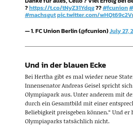
Danke für alles, Cello ? Viel Erfolg bei d
?
https://t.co/tNyZ31Ydqg
??
#fcunion
#machsgut
pic.twitter.com/wHQt69c2
— 1. FC Union Berlin (@fcunion)
July 27, 
Und in der blauen Ecke
Bei Hertha gibt es mal wieder neue Sta
Innensenator Andreas Geisel spricht sic
Olympiapark aus. Unter anderem mit de
durch ein Gesamtbild mit einer entsprec
Beliebigkeit preisgeben können.“ Und er h
Olympiaparks tatsächlich nicht.