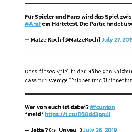
Für Spieler und Fans wird das Spiel zw
#Anif
ein Härtetest. Die Partie findet üb
— Matze Koch (@MatzeKoch)
July 27, 20
Dass dieses Spiel in der Nähe von Salzbur
dass nur wenige Unioner und Unionerin
Wer von euch ist dabei?
#fcunion
*meld*
https://t.co/D50d43pp4i
— Jette ? (@_Unveu_)
July 26, 2019