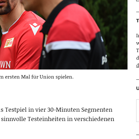
T
w
T
d
d
 ersten Mal für Union spielen.
U
s Testpiel in vier 30-Minuten Segmenten
sinnvolle Testeinheiten in verschiedenen