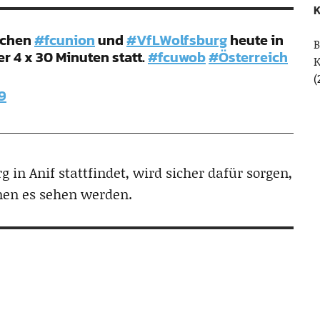
K
ischen
#fcunion
und
#VfLWolfsburg
heute in
B
er 4 x 30 Minuten statt.
#fcuwob
#Österreich
(
19
g in Anif stattfindet, wird sicher dafür sorgen,
nen es sehen werden.