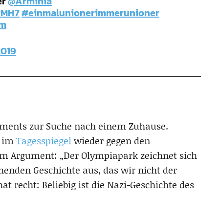
er
@Arminia
#MH7
#einmalunionerimmerunioner
Vm
2019
tements zur Suche nach einem Zuhause.
h im
Tagesspiegel
wieder gegen den
m Argument: „Der Olympiapark zeichnet sich
henden Geschichte aus, das wir nicht der
at recht: Beliebig ist die Nazi-Geschichte des