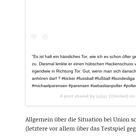
"Es ist halt ein hässliches Tor, wie ich es schon öfter
zu. Diesmal lenkte er einen hübschen Hackenschuss 
irgendwie in Richtung Tor. Gut, wenn man sich danac
anhören darf ? #kicker #fussball #fußball #bundesliga
#michaelparensen #parensen #sebastianpolter #polter
A post shared by
kicker
(@kicker) o
Allgemein über die Situation bei Union 
(letztere vor allem über das Testspiel geg