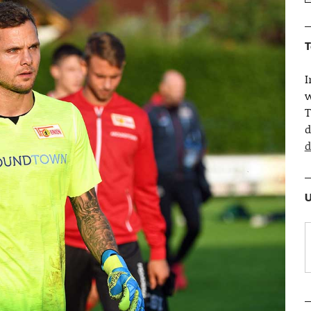
T
w
T
d
d
U