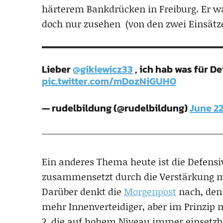
härterem Bankdrücken in Freiburg. Er wa
doch nur zusehen (von den zwei Einsätz
Lieber
@gikiewicz33
, ich hab was für De
pic.twitter.com/mDozNiGUH0
— rudelbildung (@rudelbildung)
June 22
Ein anderes Thema heute ist die Defensive
zusammensetzt durch die Verstärkung mi
Darüber denkt die
Morgenpost
nach, den
mehr Innenverteidiger, aber im Prinzip 
2, die auf hohem Niveau immer einsetzb