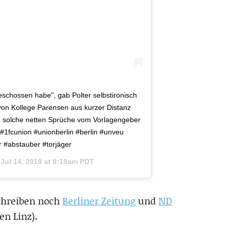
 geschossen habe", gab Polter selbstironisch
von Kollege Parensen aus kurzer Distanz
h solche netten Sprüche vom Vorlagengeber
 #1fcunion #unionberlin #berlin #unveu
 #abstauber #torjäger
n
Jul 14, 2019 at 9:19am PDT
schreiben noch
Berliner Zeitung
und
ND
en Linz).