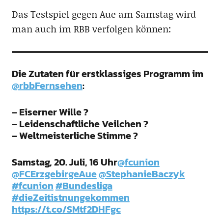
Das Testspiel gegen Aue am Samstag wird
man auch im RBB verfolgen können:
Die Zutaten für erstklassiges Programm im
@rbbFernsehen
:
– Eiserner Wille ?
– Leidenschaftliche Veilchen ?
– Weltmeisterliche Stimme ?
Samstag, 20. Juli, 16 Uhr
@fcunion
@FCErzgebirgeAue
@StephanieBaczyk
#fcunion
#Bundesliga
#dieZeitistnungekommen
https://t.co/SMtf2DHFgc