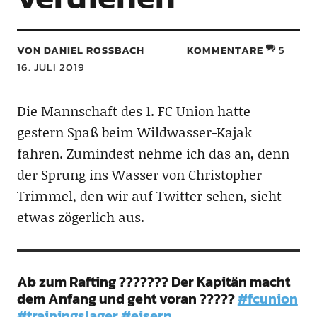
VON DANIEL ROSSBACH
KOMMENTARE
5
16. JULI 2019
Die Mannschaft des 1. FC Union hatte
gestern Spaß beim Wildwasser-Kajak
fahren. Zumindest nehme ich das an, denn
der Sprung ins Wasser von Christopher
Trimmel, den wir auf Twitter sehen, sieht
etwas zögerlich aus.
Ab zum Rafting ??????? Der Kapitän macht
dem Anfang und geht voran ?????
#fcunion
#trainingslager
#eisern