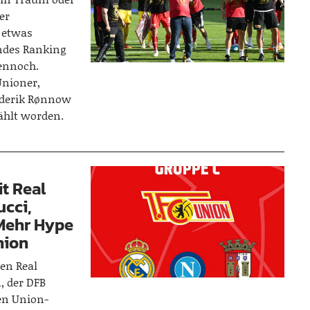
er
 etwas
endes Ranking
dennoch.
Unioner,
ederik Rønnow
ählt worden.
t Real
ucci,
Mehr Hype
nion
en Real
, der DFB
en Union-