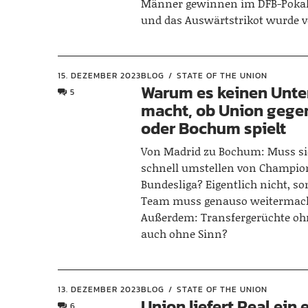
Männer gewinnen im DFB-Pokal 
und das Auswärtstrikot wurde vo
15. DEZEMBER 2023
BLOG
STATE OF THE UNION
Warum es keinen Unte
5
macht, ob Union gege
oder Bochum spielt
Von Madrid zu Bochum: Muss sic
schnell umstellen von Champio
Bundesliga? Eigentlich nicht, s
Team muss genauso weitermac
Außerdem: Transfergerüchte oh
auch ohne Sinn?
13. DEZEMBER 2023
BLOG
STATE OF THE UNION
Union liefert Real ein
6