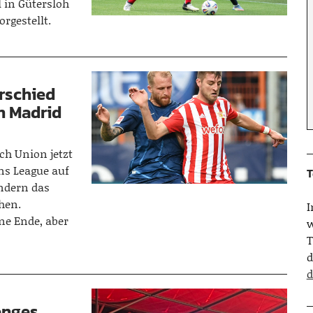
in Gütersloh
rgestellt.
rschied
n Madrid
h Union jetzt
ns League auf
T
ondern das
hen.
ne Ende, aber
w
T
d
d
 enges