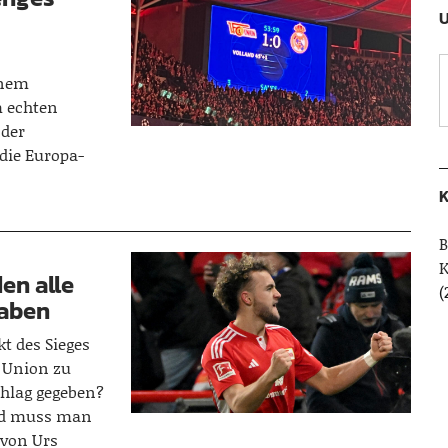
U
inem
 echten
 der
die Europa-
K
B
den alle
(
haben
t des Sieges
 Union zu
hlag gegeben?
nd muss man
 von Urs