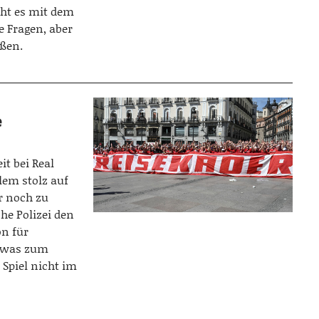
eht es mit dem
e Fragen, aber
eßen.
e
it bei Real
lem stolz auf
r noch zu
he Polizei den
on für
 was zum
 Spiel nicht im