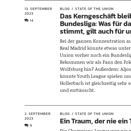
13. SEPTEMBER
BLOG
STATE OF THE UNION
2023
Das Kerngeschäft blei
14
Bundesliga: Was für d
stimmt, gilt auch für 
Bei der ganzen Konzentration au
Real Madrid könnte etwas unter
Union vorher noch ein Bundeslig
Bekommen wir als Fans den Fok
Wolfsburg hin? Außerdem: Aljo
könnte Youth League spielen un
Hollerbach ist gleichzeitig sehr
und enttäuscht.
2. SEPTEMBER
BLOG
STATE OF THE UNION
2023
Ein Traum, der nie ein
9
Die Champions League war nie 