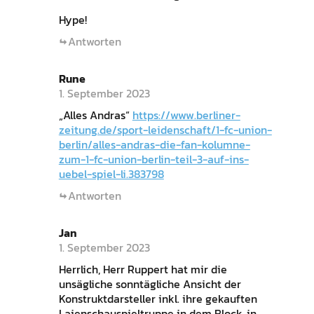
Hype!
Antworten
Rune
1. September 2023
„Alles Andras“
https://www.berliner-
zeitung.de/sport-leidenschaft/1-fc-union-
berlin/alles-andras-die-fan-kolumne-
zum-1-fc-union-berlin-teil-3-auf-ins-
uebel-spiel-li.383798
Antworten
Jan
1. September 2023
Herrlich, Herr Ruppert hat mir die
unsägliche sonntägliche Ansicht der
Konstruktdarsteller inkl. ihre gekauften
Laienschauspieltruppe in dem Block, in