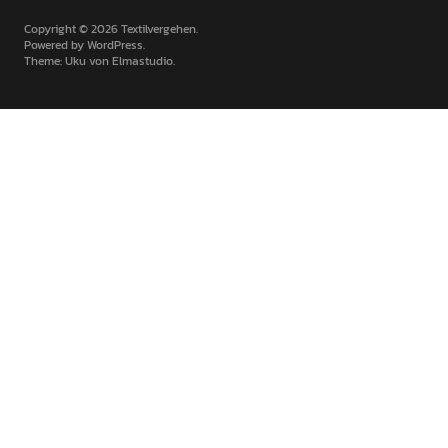
Copyright © 2026 Textilvergehen
Powered by
WordPress
Theme: Uku von
Elmastudio