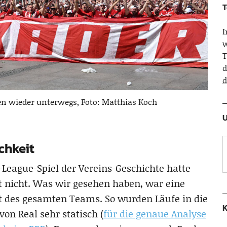
T
w
T
d
d
ren wieder unterwegs, Foto: Matthias Koch
U
chkeit
League-Spiel der Vereins-Geschichte hatte
 nicht. Was wir gesehen haben, war eine
 des gesamten Teams. So wurden Läufe in die
K
on Real sehr statisch (
für die genaue Analyse