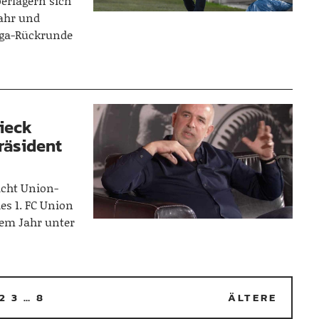
erlagern sich
Jahr und
iga-Rückrunde
ieck
räsident
icht Union-
des 1. FC Union
nem Jahr unter
2
3
…
8
ÄLTERE