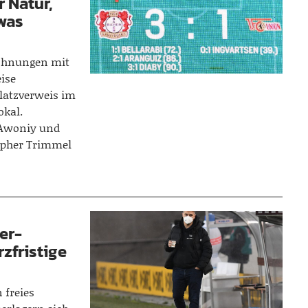
r Natur,
was
echnungen mit
eise
latzverweis im
okal.
 Awoniy und
topher Trimmel
er-
rzfristige
 freies