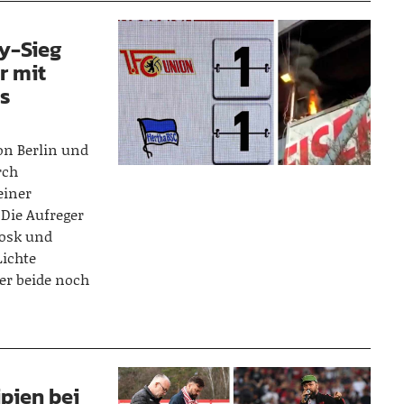
y-Sieg
r mit
es
on Berlin und
rch
einer
 Die Aufreger
iosk und
Lichte
er beide noch
ipien bei