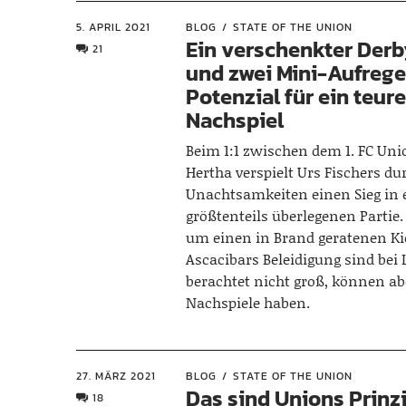
5. APRIL 2021
BLOG
STATE OF THE UNION
Ein verschenkter Derb
21
und zwei Mini-Aufrege
Potenzial für ein teur
Nachspiel
Beim 1:1 zwischen dem 1. FC Uni
Hertha verspielt Urs Fischers du
Unachtsamkeiten einen Sieg in 
größtenteils überlegenen Partie.
um einen in Brand geratenen K
Ascacibars Beleidigung sind bei 
berachtet nicht groß, können ab
Nachspiele haben.
27. MÄRZ 2021
BLOG
STATE OF THE UNION
Das sind Unions Prinz
18