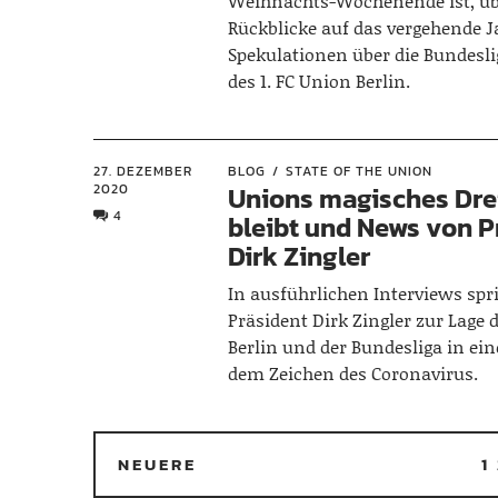
Weihnachts-Wochenende ist, üb
Rückblicke auf das vergehende 
Spekulationen über die Bundesl
des 1. FC Union Berlin.
27. DEZEMBER
BLOG
STATE OF THE UNION
2020
Unions magisches Dre
4
bleibt und News von P
Dirk Zingler
In ausführlichen Interviews spr
Präsident Dirk Zingler zur Lage 
Berlin und der Bundesliga in ei
dem Zeichen des Coronavirus.
NEUERE
1