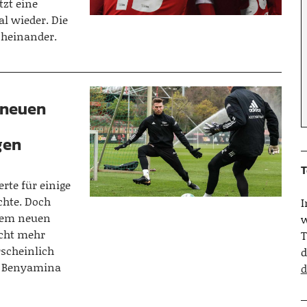
tzt eine
al wieder. Die
acheinander.
 neuen
gen
T
rte für einige
chte. Doch
nem neuen
w
icht mehr
T
rscheinlich
d
im Benyamina
d