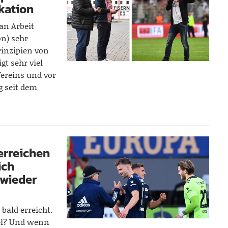
kation
an Arbeit
n) sehr
rinzipien von
t sehr viel
Vereins und vor
g seit dem
erreichen
ich
 wieder
 bald erreicht.
iel? Und wenn