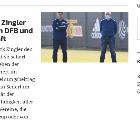
U
 Zingler
en DFB und
ft
rk Zingler den
t so scharf
K
eben der
nert im
B
Meinungsbeitrag
an Seifert im
(
tät der
ähigkeit aller
Vereine, die
cup oder von