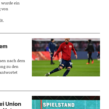
m wurde ein
g von
lt.
dem
men nach dem
lung zu den
eantwortet
ei Union