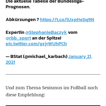
Die aktuelle Tabelle der Bundesliga-
Prognosen.
Abkürzungen ?
https://t.co/lUxpHeSq9N
Expertin
@StephanieBaczyk
vom
@rbb_sport
an der Spitze!
pic.twitter.com/gzjrWUhPCh
— BStat (@michael_karbach)
January 21,
2021
Und zum Thema Sexismus im Fußball noch
diese Empfehlung: