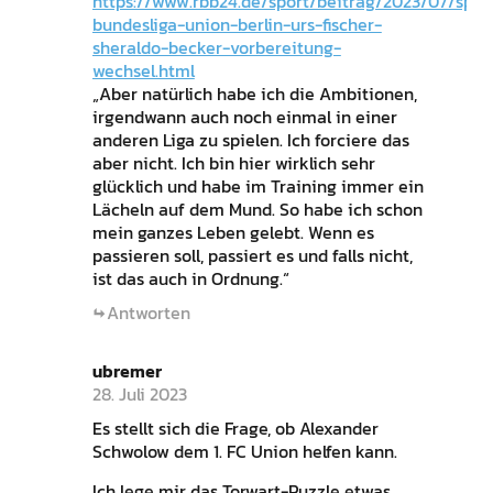
https://www.rbb24.de/sport/beitrag/2023/07/spor
bundesliga-union-berlin-urs-fischer-
sheraldo-becker-vorbereitung-
wechsel.html
„Aber natürlich habe ich die Ambitionen,
irgendwann auch noch einmal in einer
anderen Liga zu spielen. Ich forciere das
aber nicht. Ich bin hier wirklich sehr
glücklich und habe im Training immer ein
Lächeln auf dem Mund. So habe ich schon
mein ganzes Leben gelebt. Wenn es
passieren soll, passiert es und falls nicht,
ist das auch in Ordnung.“
Antworten
ubremer
28. Juli 2023
Es stellt sich die Frage, ob Alexander
Schwolow dem 1. FC Union helfen kann.
Ich lege mir das Torwart-Puzzle etwas