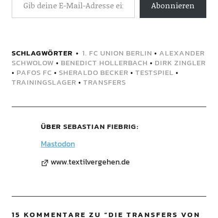
Abonnieren
SCHLAGWÖRTER
1. FC UNION BERLIN
•
ALEXANDER
SCHWOLOW
•
BENEDICT HOLLERBACH
•
DIRK ZINGLER
•
PAFOS FC
•
SHERALDO BECKER
•
TESTSPIEL
•
TRAININGSLAGER
•
TRANSFERS
ÜBER
SEBASTIAN FIEBRIG
Mastodon
www.textilvergehen.de
15 KOMMENTARE ZU “
DIE TRANSFERS VON