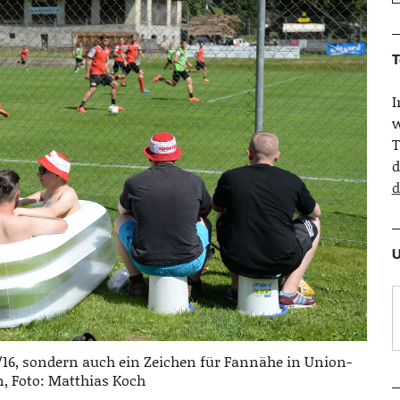
T
w
T
d
d
U
5/16, sondern auch ein Zeichen für Fannähe in Union-
n, Foto: Matthias Koch