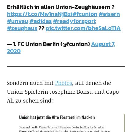
Erhältlich in allen Union-Zeughäusern ?
https://t.co/Mw1naNjBzi
#fcunion
#eisern
#unveu
#adidas
#readyforsport
#zeughaus
??
pic.twitter.com/bheSaLoTlA
— 1. FC Union Berlin (@fcunion)
August 7,
2020
sondern auch mit
Photos
, auf denen die
Union-Spielerin Josephine Bonsu und Capo
Ali zu sehen sind: