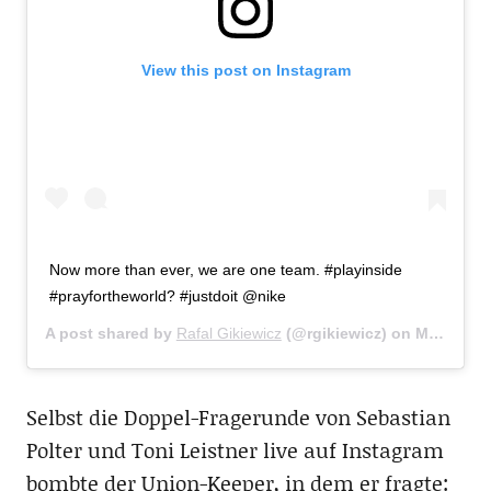
View this post on Instagram
Now more than ever, we are one team. #playinside
#prayfortheworld? #justdoit @nike
A post shared by
Rafal Gikiewicz
(@rgikiewicz) on
Mar 21, 2020 at 7:55am PDT
Selbst die Doppel-Fragerunde von Sebastian
Polter und Toni Leistner live auf Instagram
bombte der Union-Keeper, in dem er fragte: