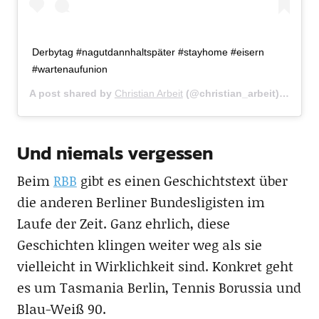
Derbytag #nagutdannhaltspäter #stayhome #eisern
#wartenaufunion
A post shared by
Christian Arbeit
(@christian_arbeit) on
Mar 
Und niemals vergessen
Beim
RBB
gibt es einen Geschichtstext über
die anderen Berliner Bundesligisten im
Laufe der Zeit. Ganz ehrlich, diese
Geschichten klingen weiter weg als sie
vielleicht in Wirklichkeit sind. Konkret geht
es um Tasmania Berlin, Tennis Borussia und
Blau-Weiß 90.