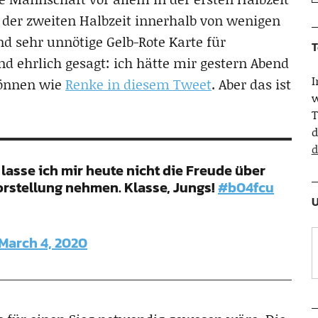
in der zweiten Halbzeit innerhalb von wenigen
d sehr unnötige Gelb-Rote Karte für
T
d ehrlich gesagt: ich hätte mir gestern Abend
können wie
Renke in diesem Tweet
. Aber das ist
w
T
d
d
lasse ich mir heute nicht die Freude über
orstellung nehmen. Klasse, Jungs!
#b04fcu
U
March 4, 2020